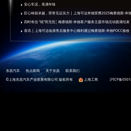
安心车况，美满年味
匠心铸就卓越，荣誉见证实力 | 上海可达奔驰荣膺2025梅赛德斯-奔
四时有信 “续”而无忧¦ 梅赛德斯-奔驰客户服务主题市场活动圆满结束
喜讯 | 上海可达临港售后服务中心顺利通过梅赛德斯-奔驰POCC验收
东昌汽车
热点新闻
关于东昌
联系我们
©上海东昌汽车产业发展有限公司 版权所有
上海工商
沪ICP备0501